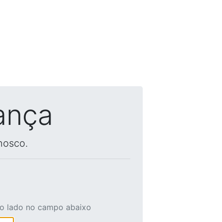
ança
nosco.
ao lado no campo abaixo