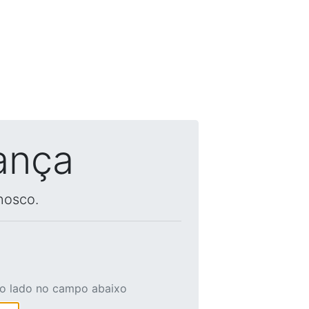
ança
nosco.
ao lado no campo abaixo